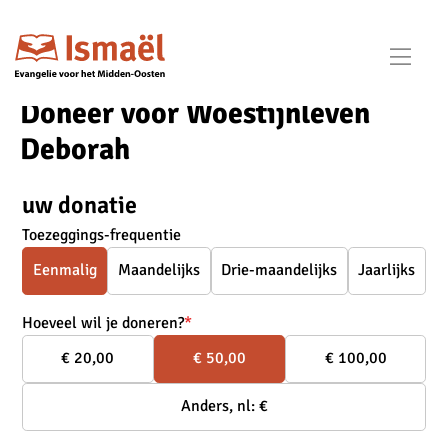
Ope
men
Doneer voor Woestijnleven
Deborah
uw donatie
Toezeggings-frequentie
Eenmalig
Maandelijks
Drie-maandelijks
Jaarlijks
Hoeveel wil je doneren?
*
€ 20,00
€ 50,00
€ 100,00
Anders, nl: €