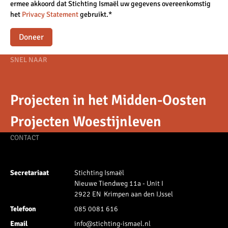
ermee akkoord dat Stichting Ismaël uw gegevens overeenkomstig
het
Privacy Statement
gebruikt.*
Doneer
Footer
SNEL NAAR
navigation
Projecten in het Midden-Oosten
Projecten Woestijnleven
CONTACT
Secretariaat
Stichting Ismaël
Nieuwe Tiendweg 11a - Unit I
2922 EN Krimpen aan den IJssel
Telefoon
085 0081 616
Email
info@stichting-ismael.nl