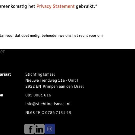
vereenkomstig het
Privacy Statement
gebruikt.*
dan voor dat doel nodig, behouden we ons het recht voor om
CT
ariaat
Stichting Ismaël
Nieuwe Tiendweg 11a - Unit I
2922 EN Krimpen aan den IJssel
on
085 0081 616
info@stichting-ismael.nl
NL68 TRIO 0786 7131 43