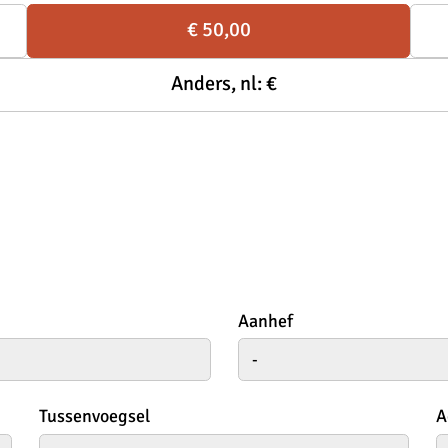
€ 50,00
Anders, nl: €
Aanhef
Tussenvoegsel
A