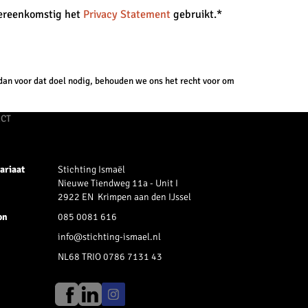
vereenkomstig het
Privacy Statement
gebruikt.*
dan voor dat doel nodig, behouden we ons het recht voor om
CT
ariaat
Stichting Ismaël
Nieuwe Tiendweg 11a - Unit I
2922 EN Krimpen aan den IJssel
on
085 0081 616
info@stichting-ismael.nl
NL68 TRIO 0786 7131 43