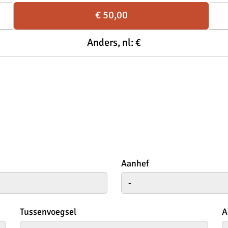
€ 50,00
Anders, nl: €
Aanhef
Tussenvoegsel
A