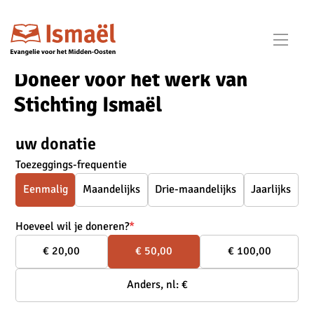
Ope
men
Doneer voor het werk van
Stichting Ismaël
uw donatie
Toezeggings-frequentie
Eenmalig
Maandelijks
Drie-maandelijks
Jaarlijks
Hoeveel wil je doneren?
*
€ 20,00
€ 50,00
€ 100,00
Anders, nl: €