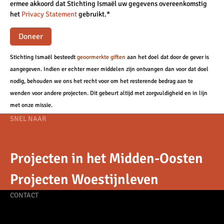
ermee akkoord dat Stichting Ismaël uw gegevens overeenkomstig
het
Privacy Statement
gebruikt.*
Doneer
Stichting Ismaël besteedt
geoormerkte giften
aan het doel dat door de gever is
aangegeven. Indien er echter meer middelen zijn ontvangen dan voor dat doel
nodig, behouden we ons het recht voor om het resterende bedrag aan te
wenden voor andere projecten. Dit gebeurt altijd met zorgvuldigheid en in lijn
met onze missie.
Footer
SNEL NAAR
navigation
Projecten in het Midden-Oosten
Projecten Woestijnleven
CONTACT